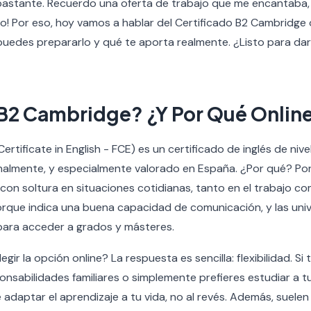
 bastante. Recuerdo una oferta de trabajo que me encantaba,
o! Por eso, hoy vamos a hablar del Certificado B2 Cambridge o
puedes prepararlo y qué te aporta realmente. ¿Listo para dar
 B2 Cambridge? ¿Y Por Qué Onlin
Certificate in English - FCE) es un certificado de inglés de niv
nalmente, y especialmente valorado en España. ¿Por qué? P
on soltura en situaciones cotidianas, tanto en el trabajo como
orque indica una buena capacidad de comunicación, y las uni
para acceder a grados y másteres.
gir la opción online? La respuesta es sencilla: flexibilidad. Si 
nsabilidades familiares o simplemente prefieres estudiar a tu
e adaptar el aprendizaje a tu vida, no al revés. Además, suel