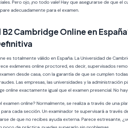
ales. Pero ojo, ¡no todo vale! Hay que asegurarse de que el cu
repare adecuadamente para el examen.
el B2 Cambridge Online en España
efinitiva
nline es totalmente válido en España. La Universidad de Cambri
ofrece exámenes online proctored, es decir, supervisados remo
 examen desde casa, con la garantía de que se cumplen todas
fraudes. Las empresas, las universidades y la administración p
e online exactamente igual que el examen presencial. No hay 
l examen online? Normalmente, se realiza a través de una pla
o para cada sección. Un examinador te supervisará a través 
arse de que no recibes ayuda externa. Parece estresante, ¿
n poco de práctica, puedes superarlo sin problemas.