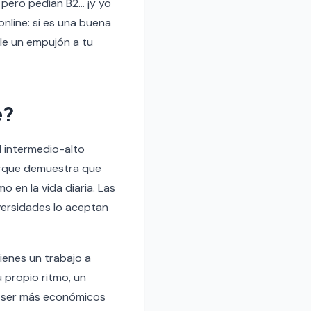
 pero pedían B2… ¡y yo
nline: si es una buena
le un empujón a tu
e?
el intermedio-alto
orque demuestra que
 en la vida diaria. Las
versidades lo aceptan
tienes un trabajo a
 propio ritmo, un
en ser más económicos