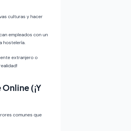
evas culturas y hacer
can empleados con un
a hostelería.
iente extranjero o
realidad!
 Online (¡Y
 errores comunes que